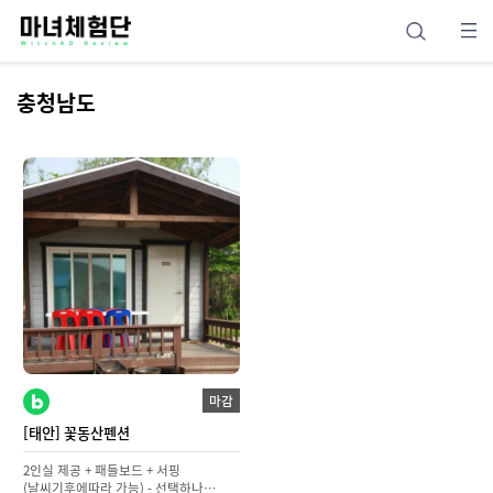
충청남도
마감
[태안] 꽃동산펜션
2인실 제공 + 패들보드 + 서핑
(날씨기후에따라 가능) - 선택하나