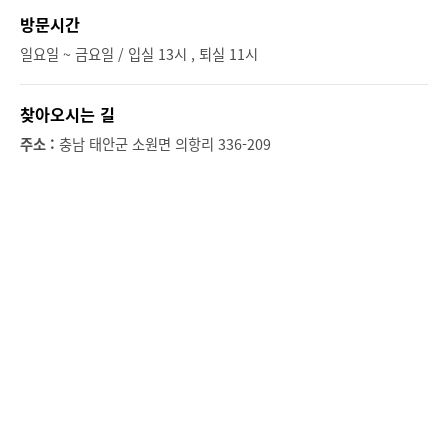
방문시간
일요일 ~ 금요일 / 입실 13시 , 퇴실 11시
찾아오시는 길
주소 :
충남 태안군 소원면 의항리 336-209