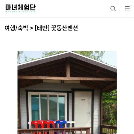
여행/숙박 > [태안] 꽃동산펜션