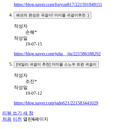
https://blog.naver.com/foryou817/221591949111
패션의 완성은 귀걸이! 미미몰 귀걸이추천 :)
작성자
손혜*
작성일
19-07-15
https://blog.naver.com/julia__jin/221586188292
[데일리 귀걸이 추천] 미미몰 스노우 트윈 귀걸이
작성자
조진*
작성일
19-07-12
https://blog.naver.com/jade621/221583441029
리뷰 쓰기
새 창
처음
이전
열린
6
페이지