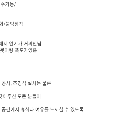
온수가능/
착화/불멍장작
치해서 연기가 거의안남
연못이랑 폭포가있음
공사, 조경석 설치는 물론
찾아주신 모든 분들이
 공간에서 휴식과 여유를 느끼실 수 있도록