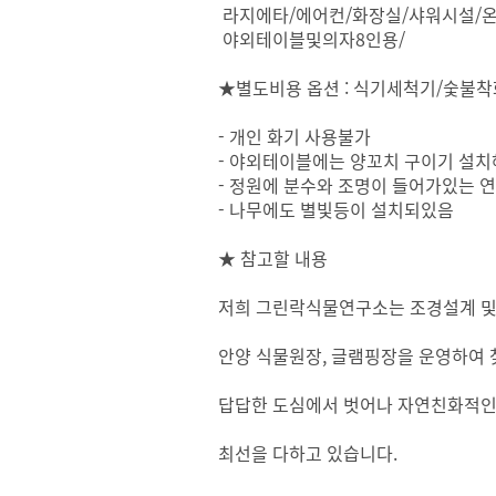
라지에타/에어컨/화장실/샤워시설/
야외테이블및의자8인용/
★별도비용 옵션 : 식기세척기/숯불
- 개인 화기 사용불가
- 야외테이블에는 양꼬치 구이기 설
- 정원에 분수와 조명이 들어가있는 
- 나무에도 별빛등이 설치되있음
★ 참고할 내용
저희 그린락식물연구소는 조경설계 및 
안양 식물원장, 글램핑장을 운영하여 
답답한 도심에서 벗어나 자연친화적인
최선을 다하고 있습니다.