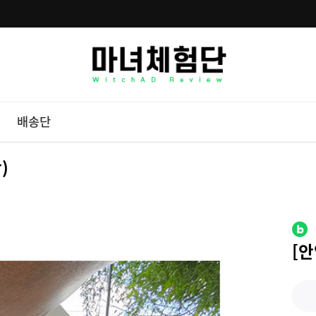
배송단
)
[