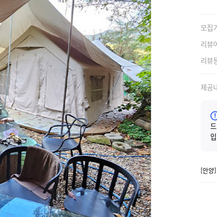
모집
리뷰
리뷰
제공
드
입
[안양