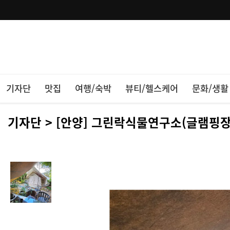
기자단
맛집
여행/숙박
뷰티/헬스케어
문화/생활
기자단 > [안양] 그린락식물연구소(글램핑장