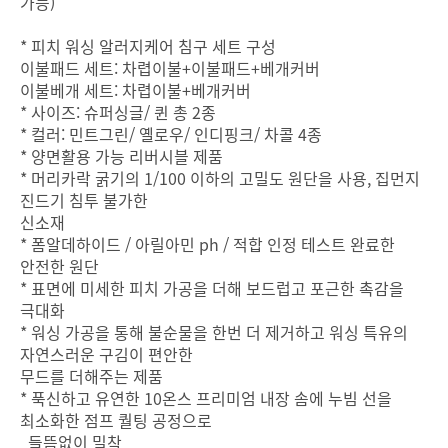
가능)
* 피치 워싱 알러지케어 침구 세트 구성
이불패드 세트: 차렵이불+이불패드+베개커버
이불베개 세트: 차렵이불+베개커버
* 사이즈: 슈퍼싱글/ 퀸 총 2종
* 컬러: 민트그린/ 옐로우/ 인디핑크/ 차콜 4종
* 양면활용 가능 리버시블 제품
* 머리카락 굵기의 1/100 이하의 고밀도 원단을 사용, 집먼지
진드기 침투 불가한
신소재
* 폼알데하이드 / 아릴아민 ph / 적합 인정 테스트 완료한
안전한 원단
* 표면에 미세한 피치 가공을 더해 보드럽고 포근한 촉감을
극대화
* 워싱 가공을 통해 불순물을 한번 더 제거하고 워싱 특유의
자연스러운 구김이 편안한
무드를 더해주는 제품
* 푹신하고 유연한 10온스 프리미엄 내장 솜에 누빔 선을
최소화한 점프 퀄팅 공정으로
들뜸없이 밀착