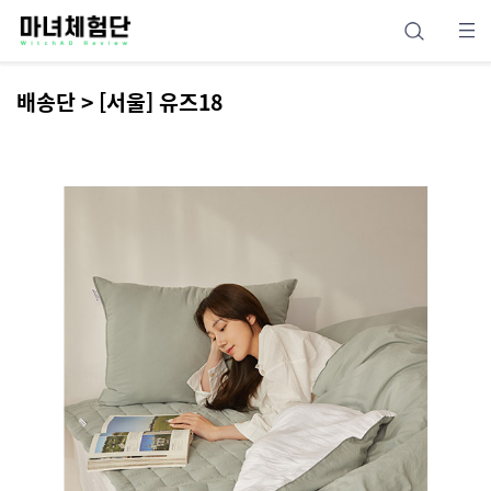
배송단 > [서울] 유즈18