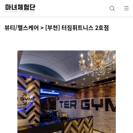
뷰티/헬스케어 > [부천] 터짐휘트니스 2호점