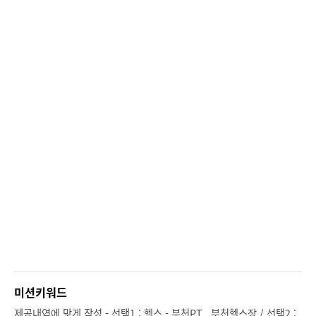
미션키워드
제공내역에 맞게 작성 - 선택1 : 헬스 - 부천PT , 부천헬스장 / 선택2 :