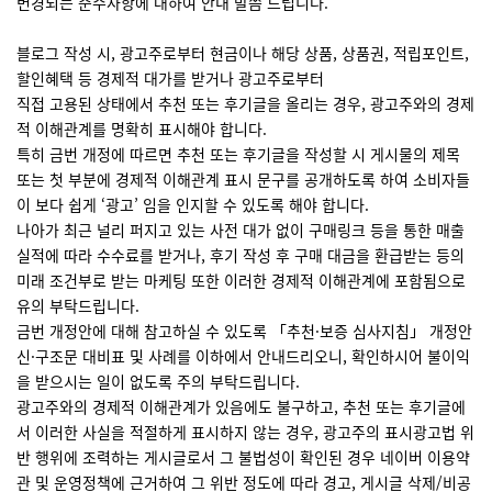
변경되는 준수사항에 대하여 안내 말씀 드립니다.
블로그 작성 시, 광고주로부터 현금이나 해당 상품, 상품권, 적립포인트,
할인혜택 등 경제적 대가를 받거나 광고주로부터
직접 고용된 상태​에서 추천 또는 후기글을 올리는 경우, 광고주와의 경제
적 이해관계를 명확히 표시해야 합니다.
특히 금번 개정에 따르면 추천 또는 후기글을 작성할 시 게시물의 제목
또는 첫 부분에 경제적 이해관계 표시 문구를 공개하도록 하여 소비자들
이 보다 쉽게 ‘광고’ 임을 인지할 수 있도록 해야 합니다.
나아가 최근 널리 퍼지고 있는 사전 대가 없이 구매링크 등을 통한 매출
실적에 따라 수수료를 받거나, 후기 작성 후 구매 대금을 환급받는 등의
미래 조건부로 받는 마케팅 또한 이러한 경제적 이해관계에 포함됨으로
유의 부탁드립니다.
금번 개정안에 대해 참고하실 수 있도록 「추천·보증 심사지침」 개정안
신·구조문 대비표 및 사례를 이하에서 안내드리오니, 확인하시어 불이익
을 받으시는 일이 없도록 주의 부탁드립니다.
광고주와의 경제적 이해관계가 있음에도 불구하고, 추천 또는 후기글에
서 이러한 사실을 적절하게 표시하지 않는 경우, 광고주의 표시광고법 위
반 행위에 조력하는 게시글로서 그 불법성이 확인된 경우 네이버 이용약
관 및 운영정책에 근거하여 그 위반 정도에 따라 경고, 게시글 삭제/비공