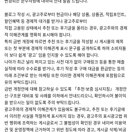
변경되는 준수사항에 대하여 안내 말씀 드립니다.
블로그 작성 시, 광고주로부터 현금이나 해당 상품, 상품권, 적립포인트,
할인혜택 등 경제적 대가를 받거나 광고주로부터
직접 고용된 상태​에서 추천 또는 후기글을 올리는 경우, 광고주와의 경제
적 이해관계를 명확히 표시해야 합니다.
특히 금번 개정에 따르면 추천 또는 후기글을 작성할 시 게시물의 제목
또는 첫 부분에 경제적 이해관계 표시 문구를 공개하도록 하여 소비자들
이 보다 쉽게 ‘광고’ 임을 인지할 수 있도록 해야 합니다.
나아가 최근 널리 퍼지고 있는 사전 대가 없이 구매링크 등을 통한 매출
실적에 따라 수수료를 받거나, 후기 작성 후 구매 대금을 환급받는 등의
미래 조건부로 받는 마케팅 또한 이러한 경제적 이해관계에 포함됨으로
유의 부탁드립니다.
금번 개정안에 대해 참고하실 수 있도록 「추천·보증 심사지침」 개정안
신·구조문 대비표 및 사례를 이하에서 안내드리오니, 확인하시어 불이익
을 받으시는 일이 없도록 주의 부탁드립니다.
광고주와의 경제적 이해관계가 있음에도 불구하고, 추천 또는 후기글에
서 이러한 사실을 적절하게 표시하지 않는 경우, 광고주의 표시광고법 위
반 행위에 조력하는 게시글로서 그 불법성이 확인된 경우 네이버 이용약
관 및 운영정책에 근거하여 그 위반 정도에 따라 경고, 게시글 삭제/비공